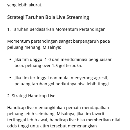
yang lebih akurat.
Strategi Taruhan Bola Live Streaming
1. Taruhan Berdasarkan Momentum Pertandingan
Momentum pertandingan sangat berpengaruh pada
peluang menang. Misalnya:
Jika tim unggul 1-0 dan mendominasi penguasaan
bola, peluang over 1.5 gol terbuka.
Jika tim tertinggal dan mulai menyerang agresif,
peluang taruhan gol berikutnya bisa lebih tinggi.
2. Strategi Handicap Live
Handicap live memungkinkan pemain mendapatkan
peluang lebih seimbang. Misalnya, jika tim favorit
tertinggal lebih awal, handicap live bisa memberikan nilai
odds tinggi untuk tim tersebut memenangkan