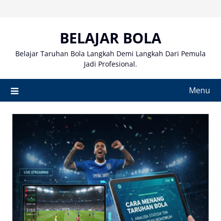
Skip
to
content
BELAJAR BOLA
Belajar Taruhan Bola Langkah Demi Langkah Dari Pemula
Jadi Profesional.
Menu