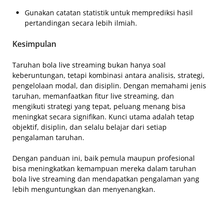
Gunakan catatan statistik untuk memprediksi hasil
pertandingan secara lebih ilmiah.
Kesimpulan
Taruhan bola live streaming bukan hanya soal
keberuntungan, tetapi kombinasi antara analisis, strategi,
pengelolaan modal, dan disiplin. Dengan memahami jenis
taruhan, memanfaatkan fitur live streaming, dan
mengikuti strategi yang tepat, peluang menang bisa
meningkat secara signifikan. Kunci utama adalah tetap
objektif, disiplin, dan selalu belajar dari setiap
pengalaman taruhan.
Dengan panduan ini, baik pemula maupun profesional
bisa meningkatkan kemampuan mereka dalam taruhan
bola live streaming dan mendapatkan pengalaman yang
lebih menguntungkan dan menyenangkan.