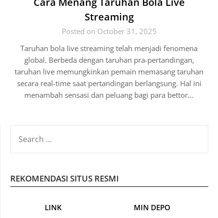
Cara Menang Taruhan Bola Live
Streaming
Posted on October 31, 2025
Taruhan bola live streaming telah menjadi fenomena
global. Berbeda dengan taruhan pra-pertandingan,
taruhan live memungkinkan pemain memasang taruhan
secara real-time saat pertandingan berlangsung. Hal ini
menambah sensasi dan peluang bagi para bettor…
SEARCH
FOR:
REKOMENDASI SITUS RESMI
LINK
MIN DEPO